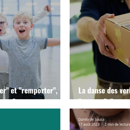
er" et "remporter",
La danse des ver
uer ?
"amener", "empo
Danilo de Sousa
17 août 2023
2 min de lectur