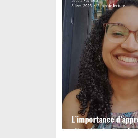
Letícia Pacheco
8 févr. 2023
3 min de lecture
L’importance d’appre
situation inattendue