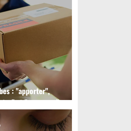
bes : "apporter",
rter" et "emmener"
e