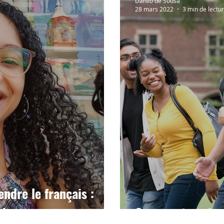
Danilo de Sousa
28 mars 2022
3 min de lectu
ndre le français :
 !
Comment perfect