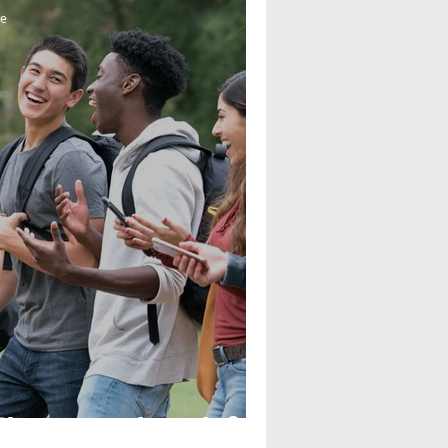
re
ionner mon français ?