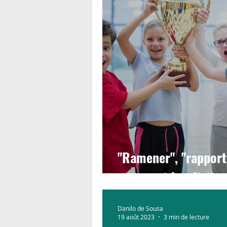
"Ramener", "rapport
comment les disting
Danilo de Sousa
19 août 2023
3 min de lecture