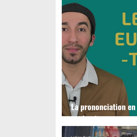
La prononciation en f
euphoniques