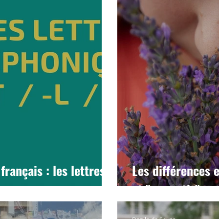
rançais : les lettres
Les différences e
et "se sentir"