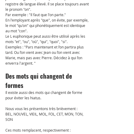
registre de langue élevé. Il se place toujours avant 
le pronom "on". 
Par exemple : "Il faut que l'on parte."
En l'employant après "que", on évite, par exemple, 
le mot "qu'on" qui phonétiquement est identique 
au mot "con".
Le L euphonique peut aussi être utilisé après les 
mots "et", "ou", "où", "qui", "quoi", "si".
Exemples : "Pars maintenant et l’on partira plus 
tard. Ou l’on vient avec Jean ou l’on vient avec 
Marie, mais pas avec Pierre. Décidez à qui l’on 
enverra l'argent. "
Des mots qui changent de 
formes
Il existe aussi des mots qui changent de forme 
pour éviter les hiatus. 
Nous vous les présentons très brièvement : 
BEL, NOUVEL, VIEIL, MOL, FOL, CET, MON, TON, 
SON
Ces mots remplacent, respectivement :