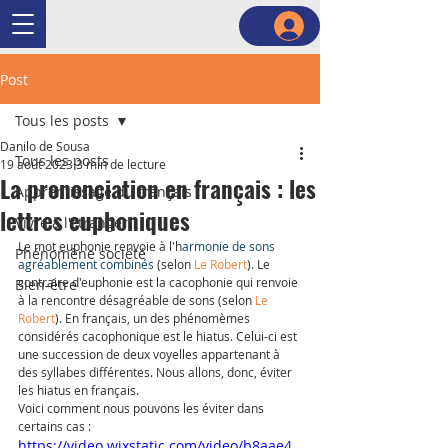
Post
Tous les posts
Danilo de Sousa
Tous les posts
19 août 2023
3 min de lecture
La prononciation en français : les
Apprentissage du français
lettres euphoniques
Vivre à l'étranger
Le mot euphonie renvoie à l'h
armonie de sons 
Phénomène société
agréablement combinés
 (selon 
Le Robert
). Le 
contraire d'euphonie est la cacophonie qui renvoie 
Bien-être
à la rencontre désagréable de sons (selon 
Le 
Robert
). En français, un des phénomèmes 
considérés cacophonique est le hiatus. Celui-ci est 
une succession de deux voyelles appartenant à 
des syllabes différentes. Nous allons, donc, éviter 
les hiatus en français.  
Voici comment nous pouvons les éviter dans 
certains cas : 
https://video.wixstatic.com/video/b8aae4_