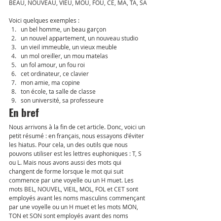
BEAU, NOUVEAU, VIEU, MOU, FOU, CE, MA, TA, SA
Voici quelques exemples : 
un bel homme, un beau garçon
un nouvel appartement, un nouveau studio
un vieil immeuble, un vieux meuble
un mol oreiller, un mou matelas
un fol amour, un fou roi
cet ordinateur, ce clavier
mon amie, ma copine
ton école, ta salle de classe
son université, sa professeure
En bref
Nous arrivons à la fin de cet article. Donc, voici un 
petit résumé : en français, nous essayons d'éviter 
les hiatus. Pour cela, un des outils que nous 
pouvons utiliser est les lettres euphoniques : T, S 
ou L. Mais nous avons aussi des mots qui 
changent de forme lorsque le mot qui suit 
commence par une voyelle ou un H muet. Les 
mots BEL, NOUVEL, VIEIL, MOL, FOL et CET sont 
employés avant les noms masculins commençant 
par une voyelle ou un H muet et les mots MON, 
TON et SON sont employés avant des noms 