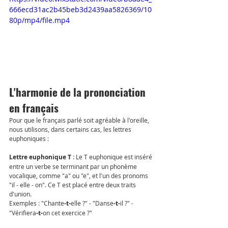
666ecd31ac2b45beb3d2439aa5826369/10
80p/mp4/file.mp4
L'harmonie de la prononciation 
en français
Pour que le français parlé soit agréable à l'oreille, 
nous utilisons, dans certains cas, les lettres 
euphoniques :
Lettre euphonique T 
: Le T euphonique est inséré 
entre un verbe se terminant par un phonème 
vocalique, comme "a" ou "e", et l'un des pronoms 
"il - elle - on". Ce T est placé entre deux traits 
d'union. 
Exemples : "Chante
-t-
elle ?" - "Danse
-t-
il ?" - 
"Vérifiera
-t-
on cet exercice ?"