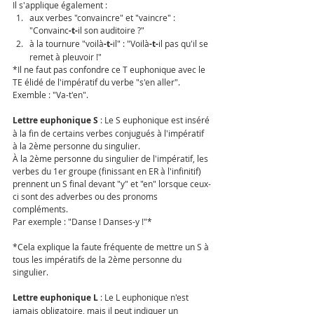
Il s'applique également : 
aux verbes "convaincre" et "vaincre" : 
"Convainc
-t-
il son auditoire ?" 
à la tournure "voilà
-t-
il" : "Voilà
-t-
il pas qu'il se 
remet à pleuvoir !"
*Il ne faut pas confondre ce T euphonique avec le 
TE élidé de l'impératif du verbe "s'en aller". 
Exemble : "Va-t'en".
Lettre euphonique S 
: Le S euphonique est inséré 
à la fin de certains verbes conjugués à l'impératif 
à la 2ème personne du singulier.
À la 2ème personne du singulier de l'impératif, les 
verbes du 1er groupe (finissant en ER à l'infinitif) 
prennent un S final devant "y" et "en" lorsque ceux-
ci sont des adverbes ou des pronoms 
compléments. 
Par exemple : "Danse ! Danses-y !"*
*Cela explique la faute fréquente de mettre un S à 
tous les impératifs de la 2ème personne du 
singulier.
Lettre euphonique L 
: Le L euphonique n'est 
jamais obligatoire, mais il peut indiquer un 