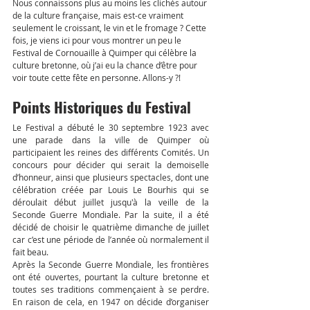
Nous connaissons plus au moins les clichés autour 
de la culture française, mais est-ce vraiment 
seulement le croissant, le vin et le fromage ? Cette 
fois, je viens ici pour vous montrer un peu le 
Festival de Cornouaille à Quimper qui célèbre la 
culture bretonne, où j’ai eu la chance d’être pour 
voir toute cette fête en personne. Allons-y ?!  
Points Historiques du Festival 
Le Festival a débuté le 30 septembre 1923 avec 
une parade dans la ville de Quimper où 
participaient les reines des différents Comités. Un 
concours pour décider qui serait la demoiselle 
d’honneur, ainsi que plusieurs spectacles, dont une 
célébration créée par Louis Le Bourhis qui se 
déroulait début juillet jusqu'à la veille de la 
Seconde Guerre Mondiale. Par la suite, il a été 
décidé de choisir le quatrième dimanche de juillet 
car c’est une période de l’année où normalement il 
fait beau. 
Après la Seconde Guerre Mondiale, les frontières 
ont été ouvertes, pourtant la culture bretonne et 
toutes ses traditions commençaient à se perdre. 
En raison de cela, en 1947 on décide d’organiser 