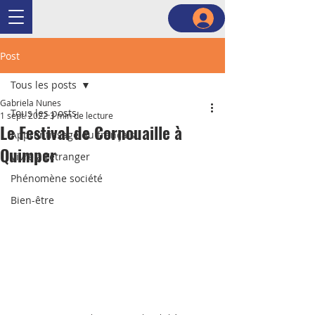
Post
Tous les posts
Gabriela Nunes
Tous les posts
1 sept. 2022
3 min de lecture
Le Festival de Cornouaille à
Apprentissage du français
Quimper
Vivre à l'étranger
Phénomène société
Bien-être