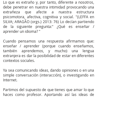
Lo que es extraño y, por tanto, diferente a nosotros,
debe penetrar en nuestra intimidad provocando una
extrañeza que afecte a nuestra estructura
psicomotora, afectiva, cognitiva y social. "(LEFFA en
SILVA; ARAGÃO (orgs.) 2013: 76) Lo decían partiendo
de la siguiente pregunta:" ¿Qué es enseñar /
aprender un idioma? "
Cuando pensamos una respuesta afirmamos que:
enseñar / aprender (porque cuando enseñamos,
también aprendemos, y mucho) una lengua
extranjera es dar la posibilidad de estar en diferentes
contextos sociales.
Ya sea comunicando ideas, dando opiniones o en una
simple conversación (interacción), o investigando en
Internet.
Partimos del supuesto de que tienes que amar lo que
haces como profesor. Aportando así las ideas de
Wallon (aunque centradas en la educación infantil),
teniendo en cuenta la importancia del afecto tanto
para los alumnos como para el propio proceso de
enseñanza / aprendizaje.
Por tanto, existe una necesidad de integración entre
el organismo y el medio ambiente. No es solo el
idioma, sino todo un sistema que debe mostrarse