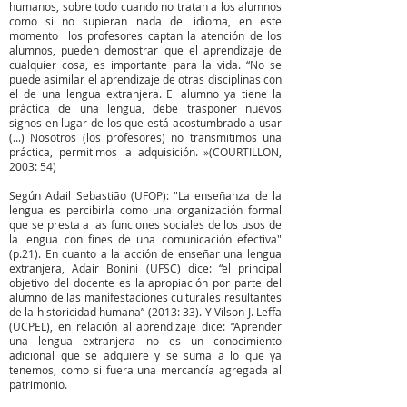
humanos, sobre todo cuando no tratan a los alumnos
como si no supieran nada del idioma, en este
momento los profesores captan la atención de los
alumnos, pueden demostrar que el aprendizaje de
cualquier cosa, es importante para la vida. “No se
puede asimilar el aprendizaje de otras disciplinas con
el de una lengua extranjera. El alumno ya tiene la
práctica de una lengua, debe trasponer nuevos
signos en lugar de los que está acostumbrado a usar
(...) Nosotros (los profesores) no transmitimos una
práctica, permitimos la adquisición. »(COURTILLON,
2003: 54)
Según Adail Sebastião (UFOP): "La enseñanza de la
lengua es percibirla como una organización formal
que se presta a las funciones sociales de los usos de
la lengua con fines de una comunicación efectiva"
(p.21). En cuanto a la acción de enseñar una lengua
extranjera, Adair Bonini (UFSC) dice: “el principal
objetivo del docente es la apropiación por parte del
alumno de las manifestaciones culturales resultantes
de la historicidad humana” (2013: 33). Y Vilson J. Leffa
(UCPEL), en relación al aprendizaje dice: “Aprender
una lengua extranjera no es un conocimiento
adicional que se adquiere y se suma a lo que ya
tenemos, como si fuera una mercancía agregada al
patrimonio.