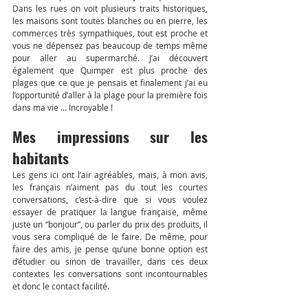
Dans les rues on voit plusieurs traits historiques, 
les maisons sont toutes blanches ou en pierre, les 
commerces très sympathiques, tout est proche et 
vous ne dépensez pas beaucoup de temps même 
pour aller au supermarché. J’ai découvert 
également que Quimper est plus proche des 
plages que ce que je pensais et finalement j’ai eu 
l’opportunité d’aller à la plage pour la première fois 
dans ma vie ... Incroyable !
Mes impressions sur les 
habitants
Les gens ici ont l’air agréables, mais, à mon avis, 
les français n’aiment pas du tout les courtes 
conversations, c’est-à-dire que si vous voulez 
essayer de pratiquer la langue française, même 
juste un “bonjour”, ou parler du prix des produits, il 
vous sera compliqué de le faire. De même, pour 
faire des amis, je pense qu’une bonne option est 
d’étudier ou sinon de travailler, dans ces deux 
contextes les conversations sont incontournables 
et donc le contact facilité.