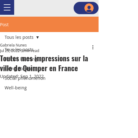
Post
Tous les posts
Gabriela Nunes
Tous les posts
Jul 25, 2022
3 min read
Toutes mes impressions sur la
French learning
ville de Quimper en France
Living abroad
Updated:
Sep 1, 2022
Social phenomenon
Well-being