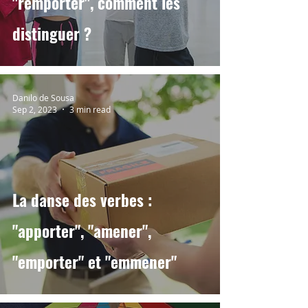
"remporter", comment les
distinguer ?
Danilo de Sousa
Sep 2, 2023
3 min read
La danse des verbes :
"apporter", "amener",
"emporter" et "emmener"