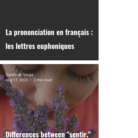
 video
La prononciation en français :
les lettres euphoniques
Danilo de Sousa
Aug 17, 2023
2 min read
Differences between "sentir,"