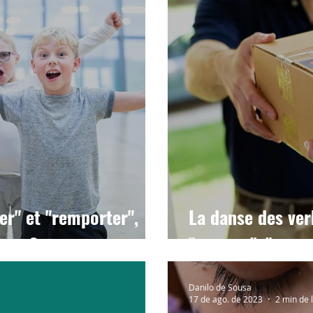
er" et "remporter",
La danse des ver
uer ?
"amener", "empo
Danilo de Sousa
17 de ago. de 2023
2 min de 