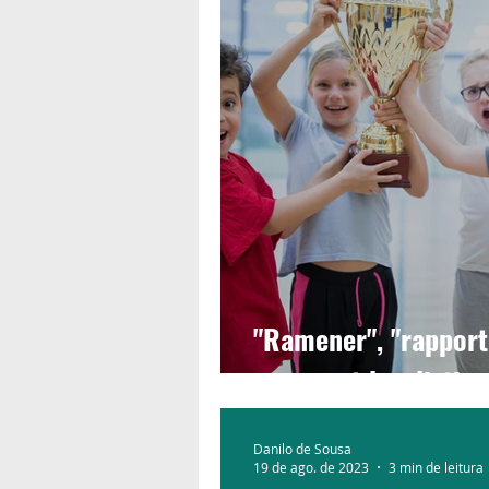
"Ramener", "rapport
comment les disting
Danilo de Sousa
19 de ago. de 2023
3 min de leitura