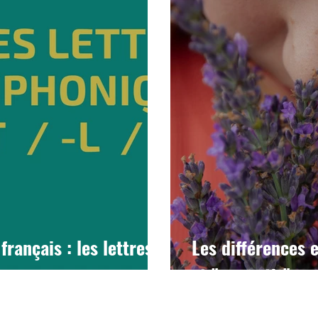
rançais : les lettres
Les différences e
et "se sentir"