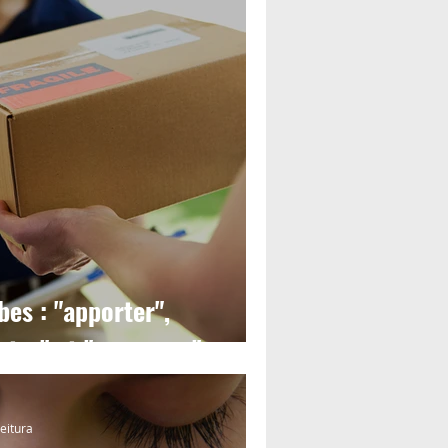
bes : "apporter",
rter" et "emmener"
leitura