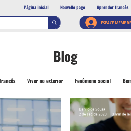
Página inicial
Nouvelle page
Aprender francês
ESPACE MEMBR
Blog
francês
Viver no exterior
Fenômeno social
Bem
Danilo de Sousa
2 de set. de 2023
3 min de le