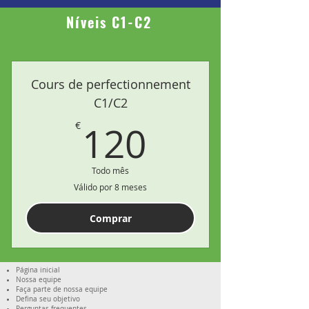
Níveis C1-C2
Cours de perfectionnement
C1/C2
120€
120
€
Todo mês
Válido por 8 meses
Comprar
Página inicial
Nossa equipe
Faça parte de nossa equipe
Defina seu objetivo
Perguntas frequentes