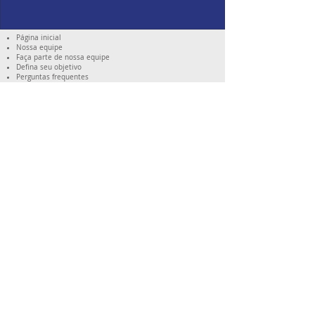
Página inicial
Nossa equipe
Faça parte de nossa equipe
Defina seu objetivo
Perguntas frequentes
Tabela tarifária
Condições gerais
Dados para contato
​Telefone:
+33 6 44 90 78 46
Mail:
contact@icifrancais.fr
Institut Culturel Imagine
SIRET:
890 067 911 00010
Endereço: 21 rue de la prairie - 29000 Quimper -
France
Palavras-chave: curso de FLE, curso de línguas, curso